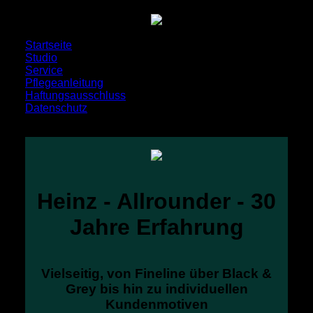
Startseite
Studio
Service
Pflegeanleitung
Haftungsausschluss
Datenschutz
Heinz - Allrounder - 30
Jahre Erfahrung
Vielseitig, von Fineline über Black &
Grey bis hin zu individuellen
Kundenmotiven