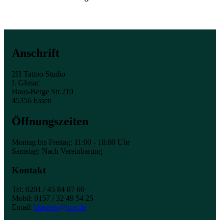
Anschrift
2H Tattoo Studio
I. Glusac
Haus-Berge Str.210
45356 Essen
Öffnungszeiten
Montag bis Freitag: 11:00 - 18:00 Uhr
Samstag: Nach Vereinbarung
Kontakt
Tel: 0201 / 45 84 87 60
Mobil: 0157 / 32 49 54 25
Email:
hkessen@live.de